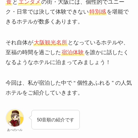
食
と
エンタメ
の街・大阪には、個性的でユニー
ク・日常では決して体験できない
特別感
を堪能で
きるホテルが数多くあります。
それ自体が
大阪観光名所
となっているホテルや、
至福の時間を過ごした
宿泊体験
を誰かに話したく
なるようなホテルに泊まってみましょう！
今回は、私が宿泊した中で “ 個性あふれる ” の人気
ホテルをご紹介していきます。
50音順の紹介です
あべのハル