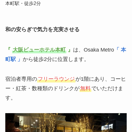
本町駅・徒歩2分
和の安らぎで気力を充実させる
『
大阪ビューホテル本町
』
は、Osaka Metro
「 本
町駅 」
から徒歩2分に位置します。
宿泊者専用の
フリーラウンジ
が1階にあり、コーヒ
ー・紅茶・数種類のドリンクが
無料
でいただけま
す。