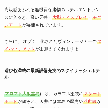
高級感あふれる無機質な建物のホテルエントラン
スに入ると、高い天井・
大型ディスプレイ
・
モダ
ンアート
が展開されています。
さらに、 オブジェ化されたヴィンテージカーの
ダ
イハツミゼット
が出迎えてくれますよ。
遊び心満載の最新設備充実のスタイリッシュホテ
ル
アロフト大阪堂島
には、カラフル塗装の
スケート
ボード
が飾られ、天井には堂島の歴史や
浮世絵
が