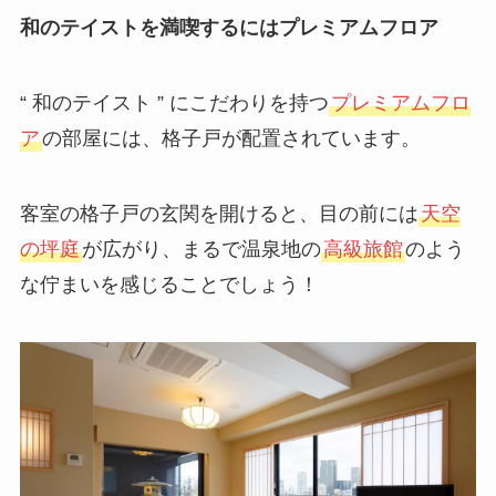
和のテイストを満喫するにはプレミアムフロア
“ 和のテイスト ” にこだわりを持つ
プレミアムフロ
ア
の部屋には、格子戸が配置されています。
客室の格子戸の玄関を開けると、目の前には
天空
の坪庭
が広がり、まるで温泉地の
高級旅館
のよう
な佇まいを感じることでしょう！