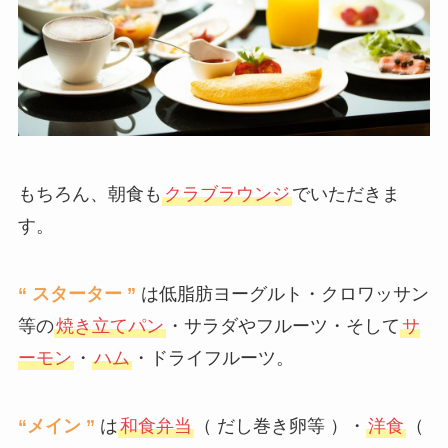
もちろん、朝食も
クラブラウンジ
でいただきま
す。
“ スターター ”
は低脂肪ヨーグルト・クロワッサン
等の
焼き立てパン
・サラダやフルーツ・そして
サ
ーモン
・
ハム
・ドライフルーツ。
“メイン ”
は
和食弁当
（ だし巻き卵等 ）・
洋食
（