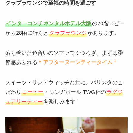
クラブラウンジで至福の時間を過ごす
インターコンチネンタルホテル大阪
の20階ロビー
から28階に行くと
クラブラウンジ
があります。
落ち着いた色合いのソファでくつろぎ、まずは季
節感あふれる
“ アフターヌーンティータイム ”
スイーツ・サンドウィッチと共に、バリスタのこ
だわり
コーヒー
・シンガポール TWG社の
ラグジ
ュアリーティー
を楽しみます！