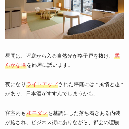
昼間は、坪庭から入る自然光が格子戸を抜け、
柔
らかな陽
を部屋に誘います。
夜になり
ライトアップ
された坪庭には “ 風情と趣 ”
があり、日本酒がすすんでしまうかも。
客室内も
和モダン
を基調にした落ち着きある内装
が施され、ビジネス街にありながら、都会の喧騒