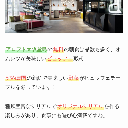
アロフト大阪堂島
の
無料
の朝食は品数も多く、オ
ムレツが美味しい
ビュッフェ
形式。
契約農園
の新鮮で美味しい
野菜
がビュッフェテー
ブルを彩っています！
種類豊富なシリアルで
オリジナルシリアル
を作る
楽しみがあり、食事にも遊び心満載ですね。